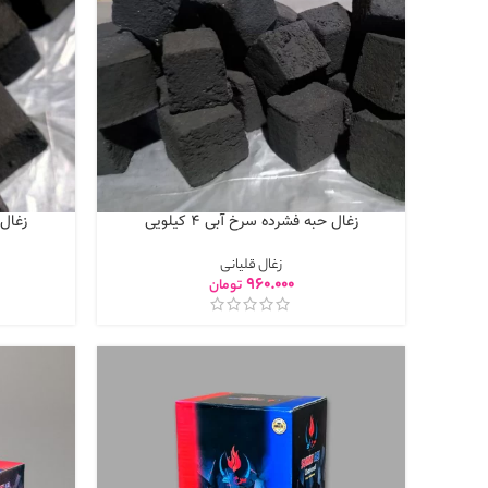
زغال حبه فشرده سرخ آبی 4 کیلویی
زغال ح
زغال قلیانی
960.000
تومان