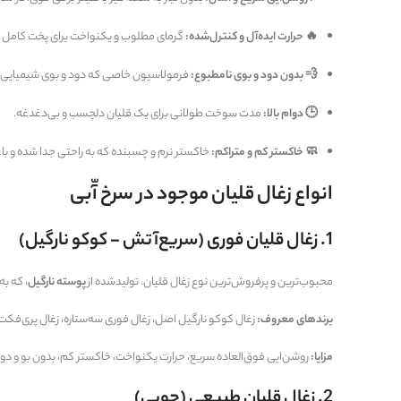
🔥 حرارت ایده‌آل و کنترل‌شده:
گرمای مطلوب و یکنواخت برای پخت کامل 
💨 بدون دود و بوی نامطبوع:
فرمولاسیون خاصی که دود و بوی شیمیایی تو
🕒 دوام بالا:
مدت سوخت طولانی برای یک قلیان دلچسب و بی‌دغدغه.
🧼 خاکستر کم و متراکم:
خاکستر نرم و چسبنده که به راحتی جدا شده و ب
انواع زغال قلیان موجود در سرخ آّبی
1. زغال قلیان فوری (سریع‌آتش - کوکو نارگیل)
محبوب‌ترین و پرفروش‌ترین نوع زغال قلیان. تولیدشده از
پوسته نارگیل
، که ب
برندهای معروف:
زغال کوکو نارگیل اصل، زغال فوری سه‌ستاره، زغال پری‌فکت
مزایا:
روشن‌ایی فوق‌العاده سریع، حرارت یکنواخت، خاکستر کم، بدون بو و دود
2. زغال قلیان طبیعی (چوبی)