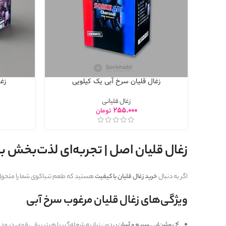
زغال قلیان سرخ آبی یک کیلویی
زغا
زغال قلیانی
255.000
تومان
زغال قلیان اصل | تجربه‌ای لذت‌بخش با
اگر به دنبال
خرید زغال قلیان با کیفیت
هستید که طعم تنباکوی شما را متحول
ویژگی‌های زغال قلیان مرغوب سرخ آبی
⚡ روشن‌ایی سریع و آسان:
بدون نیاز به شعله‌گیر یا هیتر برقی قوی، در م