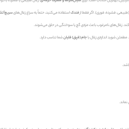
نارگیل) بهترین انتخاب است. برای
قلیان‌سراها و مصرف حرفه‌ای
، زغال طبیعی یا فشرده با دوام
(طبیعی، فشرده، فوری). اگر فقط از
فندک
استفاده می‌کنید، حتماً به سراغ زغال‌های
سریع‌آتش
کند. زغال‌های نامرغوب باعث مزه‌ی گچ یا سوختگی در حلق می‌شوند.
مطمئن شوید اندازه‌ی زغال با
جام (قپق) قلیان
شما تناسب دارد.
اشد.
نماند.