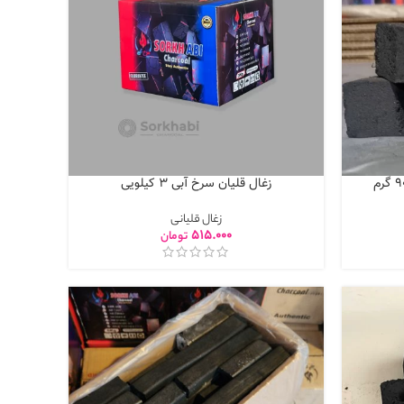
زغال قلیان سرخ آبی 3 کیلویی
زغال قلیانی
515.000
تومان