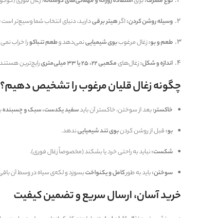
نوع مصرف:
برای
استفاده روزانه و مهمانی‌های دوستانه
، زغال فوری (کوکو
وسیله روشن کردن:
اگر
هیتر برقی
دارید، دنیای انتخاب شما وسیع‌تر است 
طعم و بو:
زغال مرغوب
بوی شیمیایی
نمی‌دهد و
طعم تنباکو
را خراب نمی‌
اندازه و شکل:
زغال‌های
مکعبی ۲۲، ۲۵ یا ۳۳ میلی‌متری
رایج‌ترین هستند. 
چگونه زغال قلیان مرغوب را تشخیص دهیم؟
خاکستر:
بعد از سوختن، خاکستر آن باید
سفید یکدست، سبک و چسبنده
ب
بو:
قبل از روشن کردن
بوی تند شیمیایی
ندهد.
شکست:
نباید به راحتی خرد یا بشکند (مخصوصاً زغال فوری).
سوختن:
باید به طور
کامل و یکنواخت
بسوزد و لکه‌ی سیاه در وسط آن باقی 
خرید آسان، ارسال سریع و تضمین کیفیت